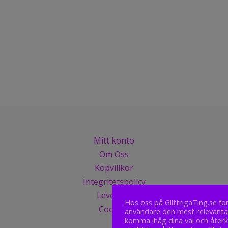
Mitt konto
Om Oss
Köpvillkor
Integritetspolicy
Leverans
Hos oss på GlittrigaTing.se fö
Cookies
användare den mest relevanta
komma ihåg dina val och åt