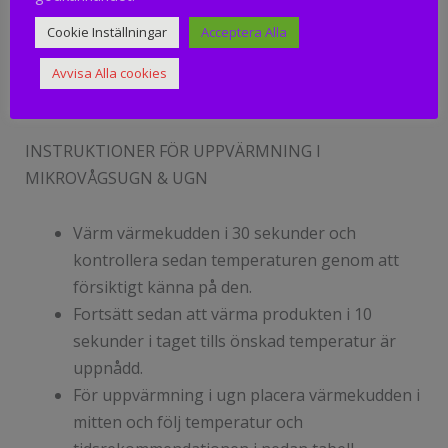
intakta. Använd ej om den är skadad.
Cookie Inställningar
Acceptera Alla
Efter uppvärmning av kudden måste den
sättas in i mjukisdjuret och förslutas med hjälp
Avvisa Alla cookies
av kardborrebandet.
INSTRUKTIONER FÖR UPPVÄRMNING I
MIKROVÅGSUGN & UGN
Värm värmekudden i 30 sekunder och
kontrollera sedan temperaturen genom att
försiktigt känna på den.
Fortsätt sedan att värma produkten i 10
sekunder i taget tills önskad temperatur är
uppnådd.
För uppvärmning i ugn placera värmekudden i
mitten och följ temperatur och