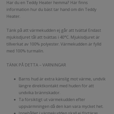
Har du en Teddy Heater hemma? Här finns
information hur du bäst tar hand om din Teddy
Heater.
Tänk på att värmekudden ej går att tvätta! Endast
mjukisdjuret tål att tvättas i 40°C. Mjukisdjuret är
tillverkat av 100% polyester. Värmekudden är fylld
med 100% turmalin.
TÄNK PÅ DETTA – VARNINGAR
Barns hud är extra känslig mot värme, undvik
längre direktkontakt med huden för att
undvika brännskador.
Ta försiktigt ut värmekudden efter
uppvärmningen då den kan vara mycket het.
Innehållet i värmekudden skall ej förtäras.