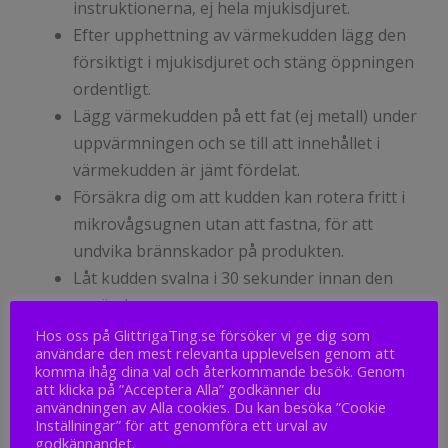
instruktionerna, ej hela mjukisdjuret.
Efter upphettning av värmekudden lägg den
försiktigt i mjukisdjuret och stäng öppningen
ordentligt.
Lägg värmekudden på ett fat (ej metall) under
uppvärmningen och se till att innehållet i
värmekudden är jämt fördelat.
Försäkra dig om att kudden kan rotera fritt i
mikrovågsugnen utan att fastna, för att
undvika brännskador på produkten.
Låt kudden svalna i 30 sekunder innan den
används.
Använd max 900 W vid uppvärmning i
Hos oss på GlittrigaTing.se försöker vi ge dig som
användare den mest relevanta upplevelsen genom att
mikrovågsugn.
komma ihåg dina val och återkommande besök. Genom
Om överhettning skulle uppstå vänligen låt
att klicka på ”Acceptera Alla” godkänner du
användningen av Alla cookies. Du kan besöka ”Cookie
produkten svalna till rumstemperatur och
Inställningar” för att genomföra ett urval av
kontrollera att alla sömmar och material är
godkännandet.