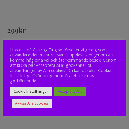
299
kr
Hos oss på GlittrigaTing.se försöker vi ge dig som
Slut i lager
användare den mest relevanta upplevelsen genom att
komma ihåg dina val och återkommande besök. Genom
att klicka på ”Acceptera Alla” godkänner du
användningen av Alla cookies. Du kan besöka ”Cookie
Inställningar” för att genomföra ett urval av
godkännandet.
Cookie Inställningar
Acceptera Alla
Avvisa Alla cookies