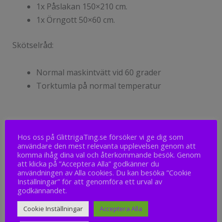
1x Påslakan 150×210 cm.
1x Örngott 50×60 cm.
Skötselråd:
Normal maskintvätt vid 60 grader
Torktumla på normal temperatur
549
kr
Hos oss på GlittrigaTing.se försöker vi ge dig som
användare den mest relevanta upplevelsen genom att
komma ihåg dina val och återkommande besök. Genom
att klicka på ”Acceptera Alla” godkänner du
Slut i lager
användningen av Alla cookies. Du kan besöka ”Cookie
Inställningar” för att genomföra ett urval av
godkännandet.
Cookie Inställningar
Acceptera Alla