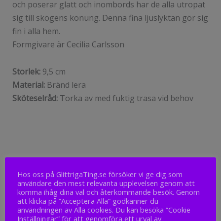
och poserar glatt och inombords har de alla utropat
sig till skogens konung. Denna fina ljuslyktan gör sig
fin i alla hem.
Formgivare är Cecilia Carlsson
Storlek:
9,5 cm
Material:
Bränd lera
Sköteselråd:
Torka av med fuktig trasa vid behov
Hos oss på GlittrigaTing.se försöker vi ge dig som
användare den mest relevanta upplevelsen genom att
komma ihåg dina val och återkommande besök. Genom
att klicka på ”Acceptera Alla” godkänner du
användningen av Alla cookies. Du kan besöka ”Cookie
Inställningar” för att genomföra ett urval av