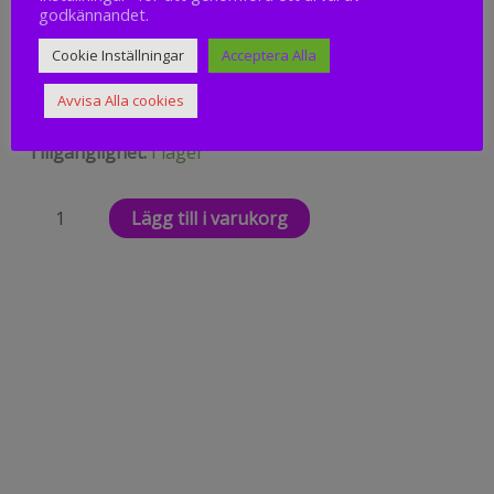
godkännandet.
Cookie Inställningar
Acceptera Alla
249
kr
Avvisa Alla cookies
Nääsgränsgården
Tillgänglighet:
I lager
Älgen
Elk,
Lägg till i varukorg
Ljuslykta
H
9,5cm
mängd