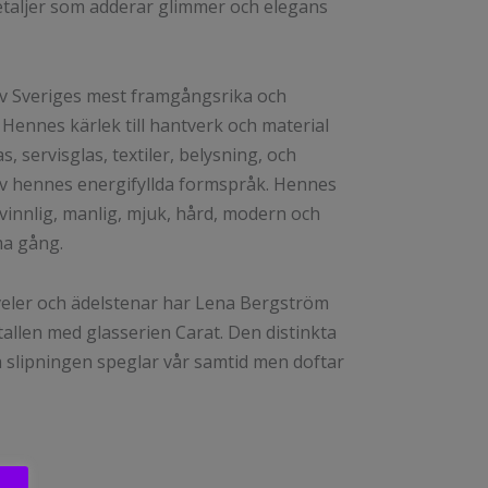
etaljer som adderar glimmer och elegans
v Sveriges mest framgångsrika och
 Hennes kärlek till hantverk och material
s, servisglas, textiler, belysning, och
av hennes energifyllda formspråk. Hennes
kvinnlig, manlig, mjuk, hård, modern och
ma gång.
veler och ädelstenar har Lena Bergström
tallen med glasserien Carat. Den distinkta
 slipningen speglar vår samtid men doftar