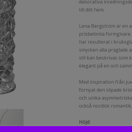
dekorativa inredningsd
till ditt hem.
Lena Bergström är en a
prisbelönta formgivare.
har resulterat i bruksgla
smycken alla präglade 
stil kan beskrivas som 
elegant på en och sam
Med inspiration från ju
förnyat den slipade kris
och unika asymmetriska
också nordisk romantik.
Höjd:
240 mm