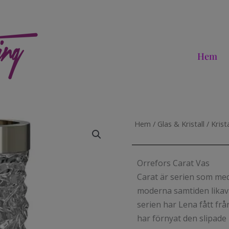
Hem
Hem
/
Glas & Kristall
/
Krista
Orrefors Carat Vas
Carat är serien som med
moderna samtiden likavä
serien har Lena fått fr
har förnyat den slipade 