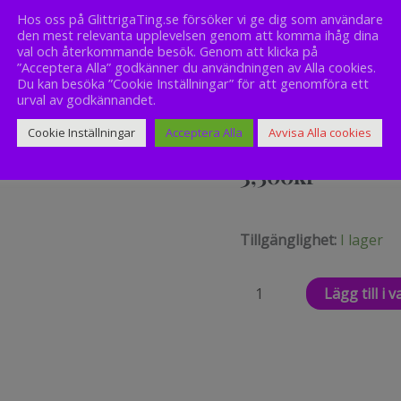
Bredd:
Hos oss på GlittrigaTing.se försöker vi ge dig som användare
den mest relevanta upplevelsen genom att komma ihåg dina
101 mm
val och återkommande besök. Genom att klicka på
Vikt:
”Acceptera Alla” godkänner du användningen av Alla cookies.
Du kan besöka ”Cookie Inställningar” för att genomföra ett
2.80 kg
urval av godkännandet.
Cookie Inställningar
Acceptera Alla
Avvisa Alla cookies
3,500
kr
Orrefors
Tillgänglighet:
I lager
Carat
Vas
Lägg till i 
mängd