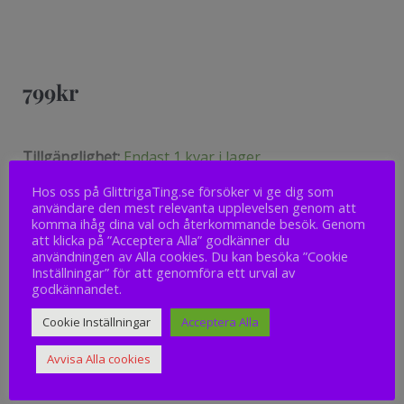
799
kr
Syster
Tillgänglighet:
Endast 1 kvar i lager
P
Hos oss på GlittrigaTing.se försöker vi ge dig som
Örhänge
användare den mest relevanta upplevelsen genom att
Lägg till i varukorg
Katie
komma ihåg dina val och återkommande besök. Genom
att klicka på ”Acceptera Alla” godkänner du
silver
användningen av Alla cookies. Du kan besöka ”Cookie
mängd
Inställningar” för att genomföra ett urval av
godkännandet.
Cookie Inställningar
Acceptera Alla
Avvisa Alla cookies